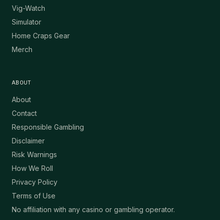
Vig-Watch
Simulator
Home Craps Gear
Merch
ABOUT
About
Contact
Responsible Gambling
Disclaimer
Risk Warnings
How We Roll
Privacy Policy
Terms of Use
No affiliation with any casino or gambling operator.