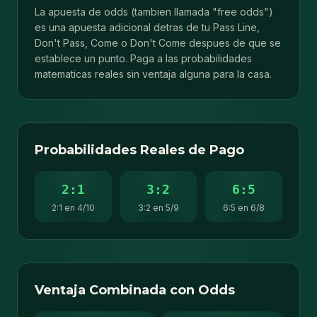
La apuesta de odds (tambien llamada "free odds")
es una apuesta adicional detras de tu Pass Line,
Don't Pass, Come o Don't Come despues de que se
establece un punto. Paga a las probabilidades
matematicas reales sin ventaja alguna para la casa.
Probabilidades Reales de Pago
2:1
3:2
6:5
2:1 en 4/10
3:2 en 5/9
6:5 en 6/8
Ventaja Combinada con Odds