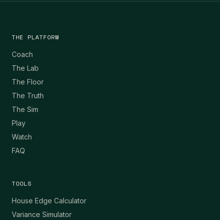
THE PLATFORM
Coach
The Lab
The Floor
The Truth
The Sim
Play
Watch
FAQ
TOOLS
House Edge Calculator
Variance Simulator